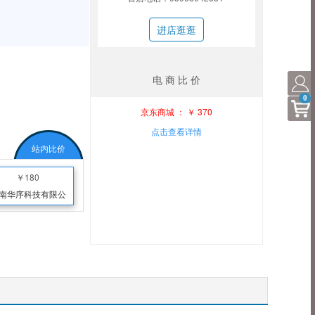
进店逛逛
电 商 比 价
0
京东商城 ： ￥ 370
点击查看详情
站内比价
￥180
南华序科技有限公
司