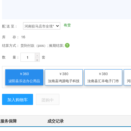
有货
配 送 至：
河南驻马店市全境*
16
库 存：
结算方式：
货到付款（pos）; 账期结算;
?
-
数 量：
套
+
￥360
￥380
￥380
泌阳县乐达办公用品
汝南县鸿源电子科技
汝南县汇丰电子门市
河
有限公司
有限公司
部
加入购物车
团购中
服务保障
成交记录