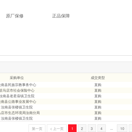
原厂保修
正品保障
采购单位
成交类型
汝南县民族宗教事务中心
直购
驻马店市社会保险中心
直购
汝南县老君庙镇卫生院
直购
汝南县公路事业发展中心
直购
汝南县张楼镇卫生院
直购
马店市生态环境局汝南分局
直购
汝南县张楼镇卫生院
直购
...
第一页
< 上一页
1
2
3
4
10