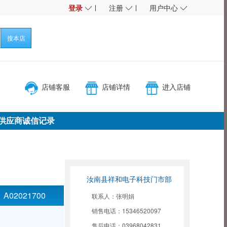
◇
◇
◇
登录
注册
用户中心
搜本店
店铺客服
店铺详情
进入店铺
供应商诚信记录
汝南县祥和电子科技门市部
：
A02021700
联系人：张明娟
销售电话：15346520097
售后电话：03968042831