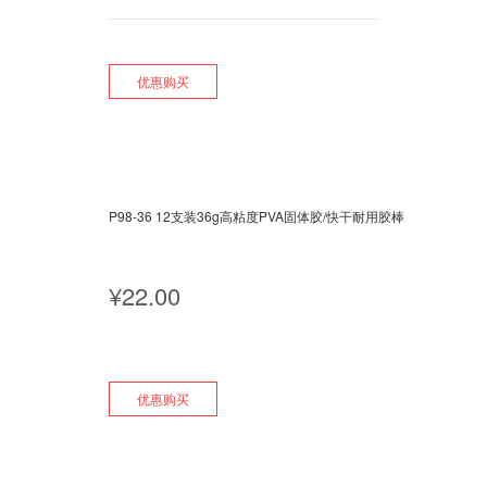
优惠购买
P98-36 12支装36g高粘度PVA固体胶/快干耐用胶棒
¥
22.00
优惠购买