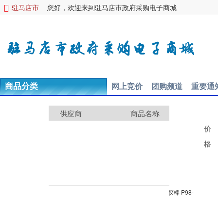
驻马店市
您好，欢迎来到驻马店市政府采购电子商城

网上竞价
团购频道
重要通
商品分类
供应商
商品名称
价
格
效率王系列 12支装36g高粘度固体胶/快干耐用胶棒 P98-
36