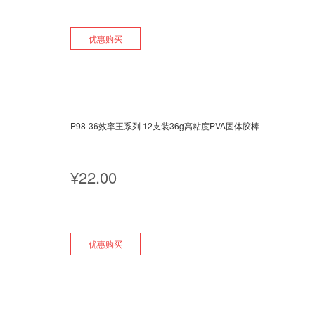
优惠购买
P98-36效率王系列 12支装36g高粘度PVA固体胶棒
¥
22.00
优惠购买