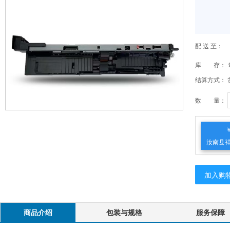
配 送 至：
库 存：
结算方式：
数 量：
￥
汝南县
加入购
商品介绍
包装与规格
服务保障