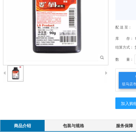
配 送 至：
库 存：
结算方式：
数 量：
驻马店
加入购
商品介绍
包装与规格
服务保障