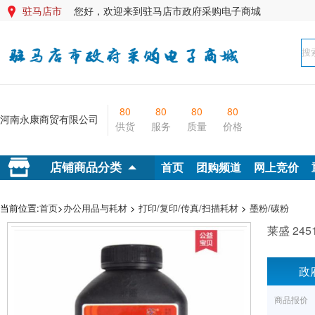
驻马店市
您好，欢迎来到驻马店市政府采购电子商城

80
80
80
80
河南永康商贸有限公司
供货
服务
质量
价格
首页
团购频道
网上竞价
店铺商品分类
当前位置:
首页
>
办公用品与耗材
>
打印/复印/传真/扫描耗材
>
墨粉/碳粉
莱盛 245
政
商品报价