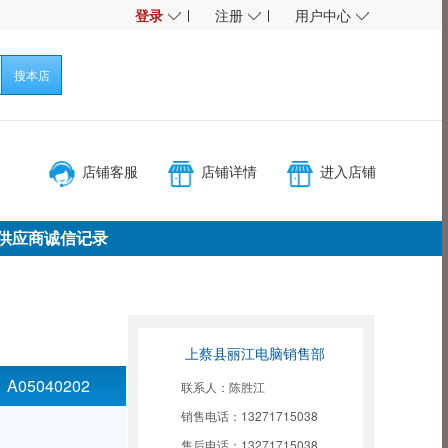
◇
◇
◇
登录
注册
用户中心
搜本店
店铺客服
店铺详情
进入店铺
供应商诚信记录
上蔡县丽江电脑销售部
：
A05040202
联系人：陈胜江
销售电话：13271715038
售后电话：13271715038