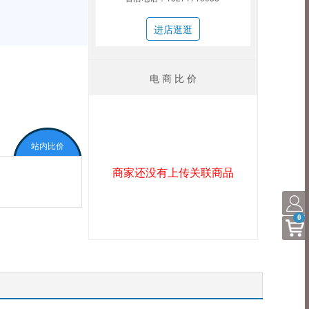
进店逛逛
电 商 比 价
站内比价
商家还没有上传关联商品
0