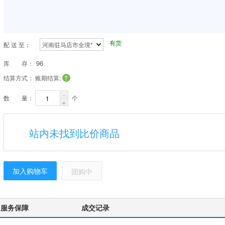
有货
配 送 至：
河南驻马店市全境*
96
库 存：
结算方式：
账期结算;
?
-
数 量：
个
+
站内未找到比价商品
加入购物车
团购中
服务保障
成交记录