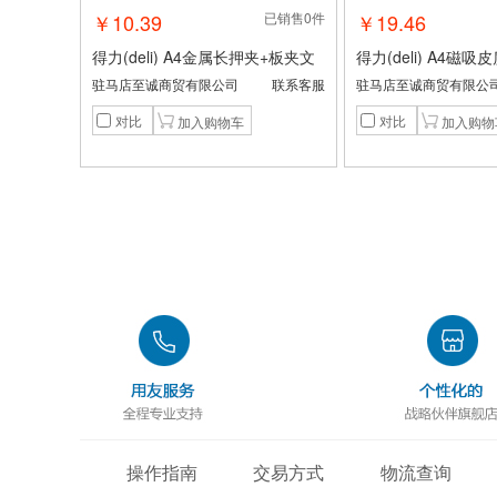
￥10.39
已销售0件
￥19.46
得力(deli) A4金属长押夹+板夹文
得力(deli) A4磁
件夹夹板 大容量试卷资料夹诗朗
质感皮质书写板夹写
驻马店至诚商贸有限公司
联系客服
驻马店至诚商贸有限公
诵签约夹板合同档案票据保护办公
性文件夹报告夹 商
对比
对比
用品黑色5309
64506
操作指南
交易方式
物流查询