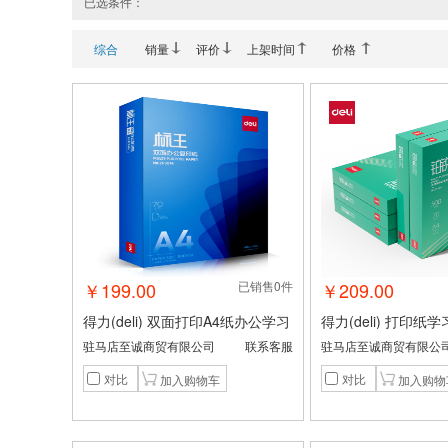
已选条件：
综合
销量
评价
上架时间
价格
￥199.00
已销售0件
￥209.00
得力(deli) 双面打印A4纸办公学习
得力(deli) 打印
装订纸铂锐复印纸 标王复印纸A4-
A4纸铂锐复印纸 ZF57
驻马店至诚商贸有限公司
联系客服
驻马店至诚商贸有限公
70g-5包一箱(包装蓝) ZF3575
包一箱(包装绿)
对比
对比