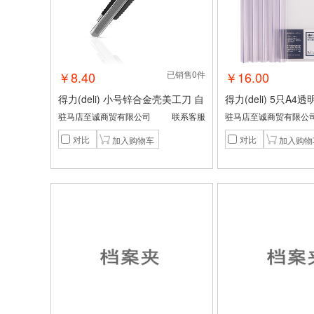
￥8.40
已销售0件
￥16.00
得力(deli) 小号锌合金壳美工刀 自
得力(deli) 5只A4
动锁定功能裁纸刀2056
夹/报告夹/文件夹 2
驻马店至诚商贸有限公司
联系客服
驻马店至诚商贸有限公
历报告夹 学生考试收纳
对比
对比
色