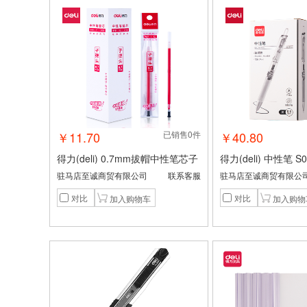
￥11.70
已销售0件
￥40.80
得力(deli) 0.7mm拔帽中性笔芯子
得力(deli) 中性笔 S0
弹头替芯 办公用品 红色20支/盒S
m 子弹头 12支/盒 黑
驻马店至诚商贸有限公司
联系客服
驻马店至诚商贸有限公
761
对比
对比