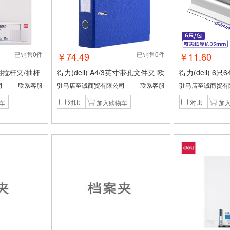
已销售0件
￥74.49
已销售0件
￥11.60
透明拉杆夹/抽杆
得力(deli) A4/3英寸带孔文件夹 欧
得力(deli) 6
5mm大背宽简
式快劳夹 6只装 5481蓝色
不锈钢票夹 资
司
联系客服
驻马店至诚商贸有限公司
联系客服
驻马店至诚商贸有
 63102白
件夹子 6只/包 
对比
对比