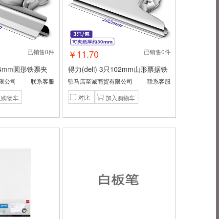
已销售0件
￥11.70
已销售0件
只64mm圆形铁票夹
得力(deli) 3只102mm山形票据铁
料整理夹票据夹文
票夹 财务票据夹金属票据文件夹
限公司
联系客服
驻马店至诚商贸有限公司
联系客服
小号9522
子 办公用品 3只/包 中号9532
对比