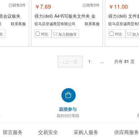
已销售0件
￥7.69
已销售0件
￥11.00
吸皮质会议板夹
得力(deli) A4书写板夹文件夹 金
得力(deli) 文件套
字垫板会议磁
属强力夹塑料文件夹菜单夹 多功
个/包 透明 1包
司
联系客服
驻马店至诚商贸有限公司
联系客服
驻马店至诚商贸有
务办公用品 黑
能写字考试垫板 办公学习用品924
对比
对比
8白色
1
...
共有
31
页
<上一页
留言服务
交易安全
采购人服务
供应商服务