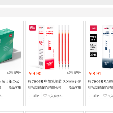
已销售0件
￥9.90
已销售0件
￥8.91
纸学习装订纸办公
得力(deli) 中性笔笔芯 0.5mm子弹
得力(deli) 0
1 A4-70g-5
头替芯 (6600/33109/Q7适用 )红
子弹头签字笔水笔替
司
联系客服
驻马店至诚商贸有限公司
联系客服
驻马店至诚商贸有
色20支/盒 S760
09/Q7适用 墨蓝
对比
对比