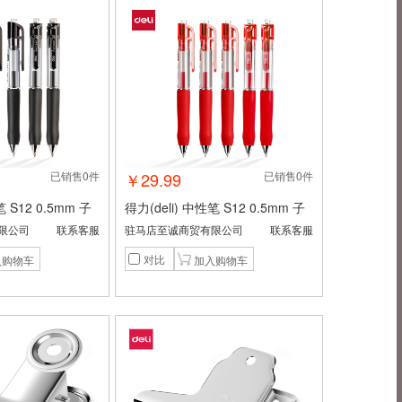
已销售0件
￥29.99
已销售0件
笔 S12 0.5mm 子
得力(deli) 中性笔 S12 0.5mm 子
 1盒
弹头 12支/盒 红 1盒
限公司
联系客服
驻马店至诚商贸有限公司
联系客服
对比