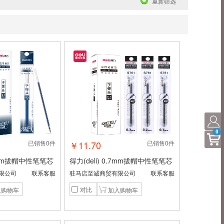
重新筛选
0
已销售0件
￥11.70
已销售0件
.5mm拔帽中性笔笔芯
得力(deli) 0.7mm拔帽中性笔笔芯
芯 6600/331
子弹头替芯 办公用品 黑色20支/盒
限公司
联系客服
驻马店至诚商贸有限公司
联系客服
20支/盒 S760
S761 开学文具
对比