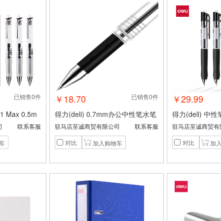
已销售0件
￥18.70
已销售0件
￥29.99
1 Max 0.5m
得力(deli) 0.7mm办公中性笔水笔
得力(deli) 中性
 1盒
签字笔 12支/盒黑色S20 办公用品
弹头 12支/盒 黑
司
联系客服
驻马店至诚商贸有限公司
联系客服
驻马店至诚商贸有
对比
对比